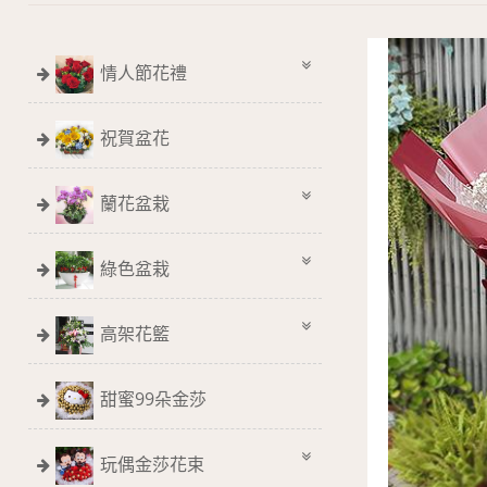
情人節花禮
祝賀盆花
蘭花盆栽
綠色盆栽
高架花籃
甜蜜99朵金莎
玩偶金莎花束