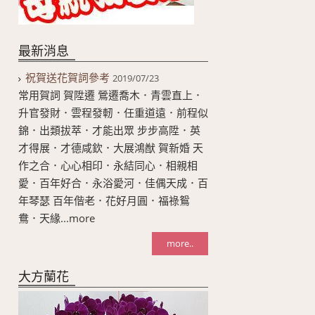
最新消息
祝賀送花賀詞參考
2019/07/23
常用賀詞 賀陞遷 鶯遷喬木．青雲直上．
升官發財．雲程發軔．任重道遠．前程似
錦．出類拔萃．才能出眾 步步高陞．英
才得展．才德咸欽．大展鴻猷 賀新婚 天
作之合．心心相印．永結同心．相親相
愛．百年好合．永浴愛河．佳偶天成．百
年琴瑟 百年偕老．花好月圓．福祿鴛
鴦．天緣...more
more..
大方蘭花