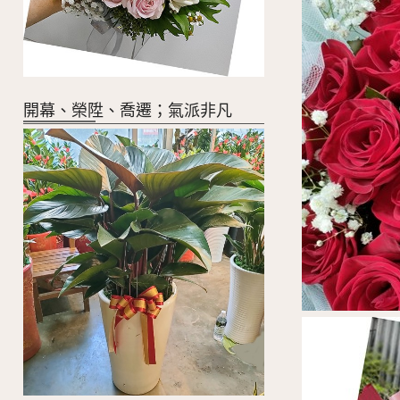
開幕、榮陞、喬遷；氣派非凡