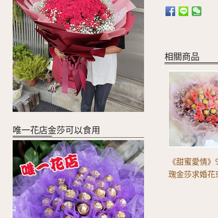
相關商品
唯一花店金莎可以食用
《甜蜜愛情》
瑰金莎求婚花