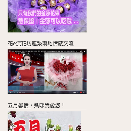
花e流花坊連繫兩地情感交流
五月馨情，媽咪我愛您！