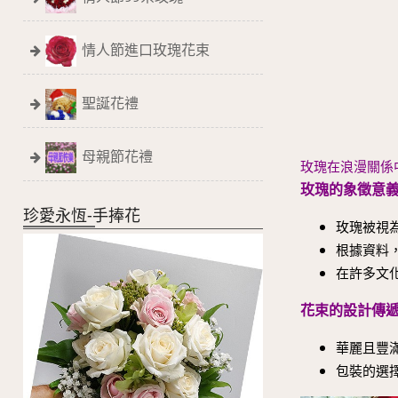
情人節進口玫瑰花束
聖誕花禮
母親節花禮
玫瑰在浪漫關係
玫瑰的象徵意
珍愛永恆-手捧花
玫瑰被視
根據資料
在許多文
花束的設計傳
華麗且豐
包裝的選