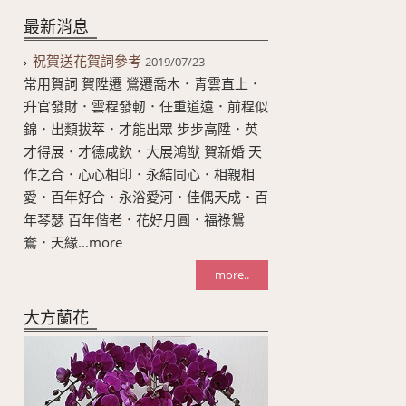
最新消息
祝賀送花賀詞參考
2019/07/23
常用賀詞 賀陞遷 鶯遷喬木．青雲直上．
升官發財．雲程發軔．任重道遠．前程似
錦．出類拔萃．才能出眾 步步高陞．英
才得展．才德咸欽．大展鴻猷 賀新婚 天
作之合．心心相印．永結同心．相親相
愛．百年好合．永浴愛河．佳偶天成．百
年琴瑟 百年偕老．花好月圓．福祿鴛
鴦．天緣...more
more..
大方蘭花