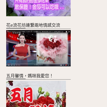
花e流花坊連繫兩地情感交流
五月馨情，媽咪我愛您！