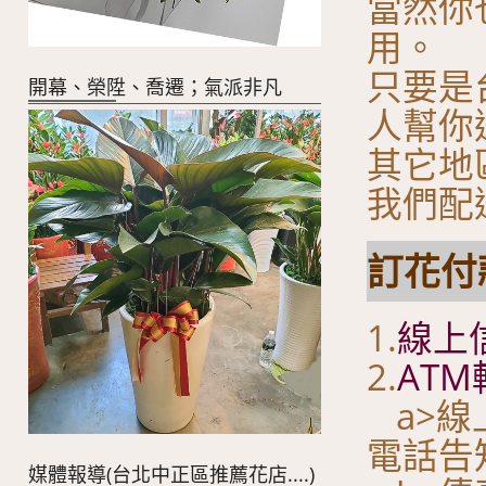
當然你
用。
只要是
開幕、榮陞、喬遷；氣派非凡
人幫你
其它地
我們配
訂花付款
1.
線上
2.
ATM
a>線
電話告
媒體報導(台北中正區推薦花店....)