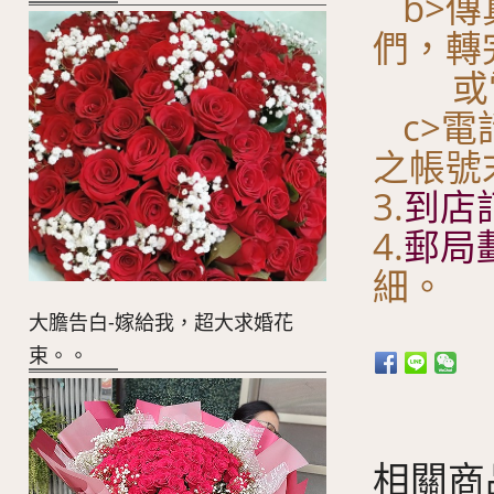
b>傳
們，轉
或電
c>電
之帳號
3.
到店
4.
郵局
細。
大膽告白-嫁給我，超大求婚花
束。。
相關商