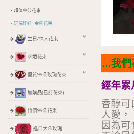
超值金莎花束
玩偶娃娃+金莎花束
生日/情人花束
求婚花束
...
優質99朵玫瑰花束
經年累
加購品(已訂花束)
香醇可
特價99朵花束
人愛，
因為可
進口大朵玫瑰