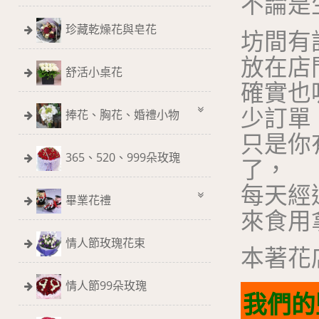
不論是
珍藏乾燥花與皂花
坊間有
放在店
舒活小桌花
確實也
少訂單
捧花、胸花、婚禮小物
只是你
365、520、999朵玫瑰
了，
每天經
畢業花禮
來食用
情人節玫瑰花束
本著花
情人節99朵玫瑰
我們的