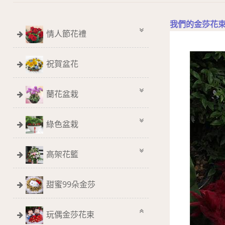
我們的金莎花
情人節花禮
祝賀盆花
蘭花盆栽
綠色盆栽
高架花籃
甜蜜99朵金莎
玩偶金莎花束