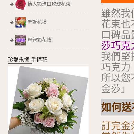
情人節進口玫瑰花束
雖然我
花束也
聖誕花禮
口碑品
母親節花禮
莎巧克
我們堅
珍愛永恆-手捧花
巧克力
所以您
金莎」
如何送花
訂完金