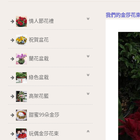
我們的金莎花
情人節花禮
祝賀盆花
蘭花盆栽
綠色盆栽
高架花籃
甜蜜99朵金莎
玩偶金莎花束