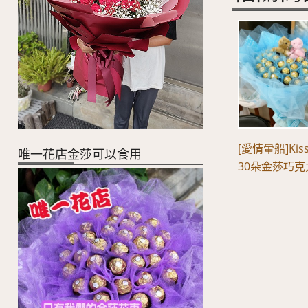
[愛情暈船]Ki
唯一花店金莎可以食用
30朵金莎巧