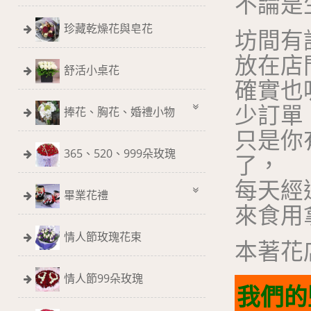
不論是
珍藏乾燥花與皂花
坊間有
放在店
舒活小桌花
確實也
少訂單
捧花、胸花、婚禮小物
只是你
365、520、999朵玫瑰
了，
每天經
畢業花禮
來食用
情人節玫瑰花束
本著花
情人節99朵玫瑰
我們的