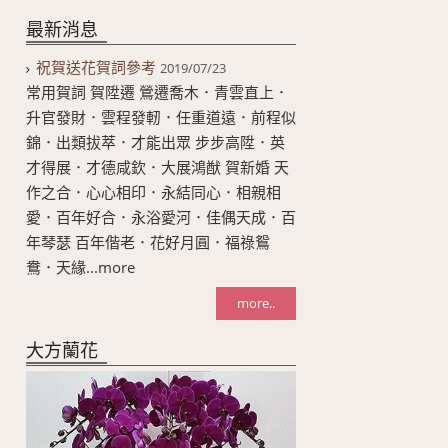
最新消息
祝賀送花賀詞參考
2019/07/23
常用賀詞 賀陞遷 鶯遷喬木．青雲直上．
升官發財．雲程發軔．任重道遠．前程似
錦．出類拔萃．才能出眾 步步高陞．英
才得展．才德咸欽．大展鴻猷 賀新婚 天
作之合．心心相印．永結同心．相親相
愛．百年好合．永浴愛河．佳偶天成．百
年琴瑟 百年偕老．花好月圓．福祿鴛
鴦．天緣...more
more..
大方蘭花