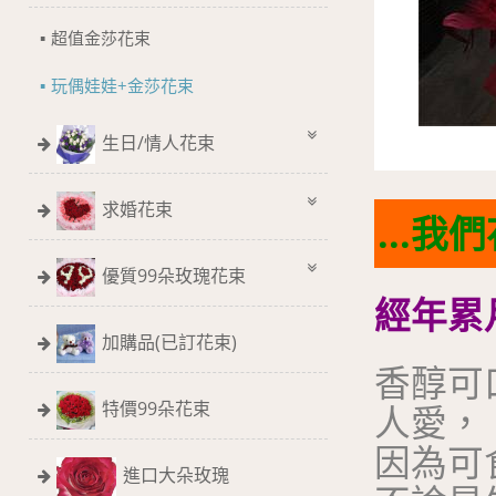
超值金莎花束
玩偶娃娃+金莎花束
生日/情人花束
求婚花束
...
優質99朵玫瑰花束
經年累
加購品(已訂花束)
香醇可
特價99朵花束
人愛，
因為可
進口大朵玫瑰