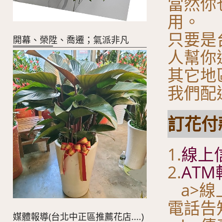
當然你
用。
只要是
開幕、榮陞、喬遷；氣派非凡
人幫你
其它地
我們配
訂花付款
1.
線上
2.
ATM
a>線
電話告
媒體報導(台北中正區推薦花店....)