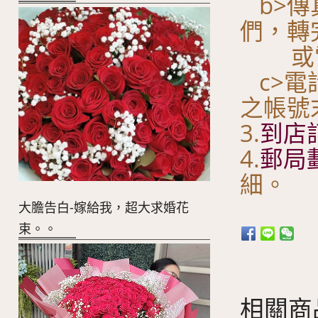
b>傳
們，轉
或電
c>電
之帳號
3.
到店
4.
郵局
細。
大膽告白-嫁給我，超大求婚花
束。。
相關商