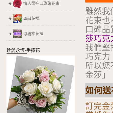
情人節進口玫瑰花束
雖然我
花束也
聖誕花禮
口碑品
母親節花禮
莎巧克
我們堅
珍愛永恆-手捧花
巧克力
所以您
金莎」
如何送花
訂完金