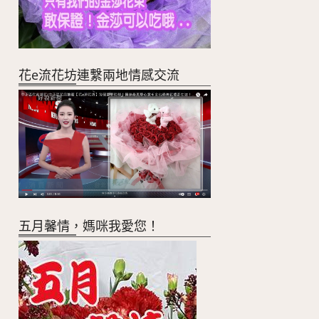
花e流花坊連繫兩地情感交流
五月馨情，媽咪我愛您！