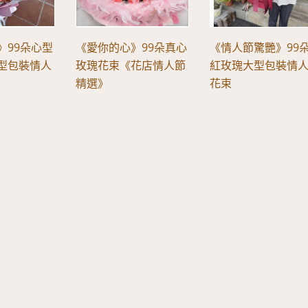
》99朵心型
《愛你的心》99朵真心
《情人節驚艷》99
型包裝情人
玫瑰花束《花店情人節
紅玫瑰大型包裝情
精選》
花束