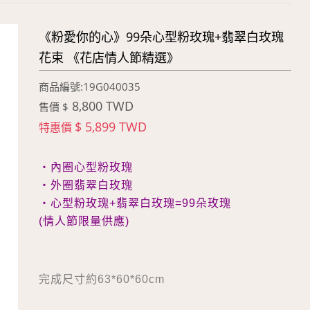
《粉愛你的心》99朵心型粉玫瑰+翡翠白玫瑰
花束 《花店情人節精選》
商品編號:19G040035
8,800 TWD
售價 $
$ 5,899 TWD
特惠價
‧內圈心型粉玫瑰
‧外圈翡翠白玫瑰
‧心型粉玫瑰+翡翠白玫瑰=99朵玫瑰
(情人節限量供應)
完成尺寸約63*60*60cm