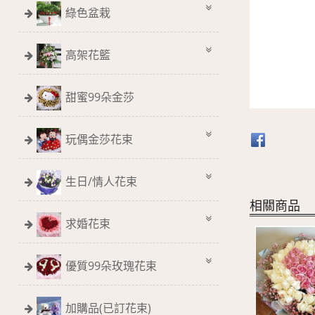
綠色盆栽
高架花籃
甜蜜99朵金莎
玩偶金莎花束
生日/情人花束
相關商品
求婚花束
優質99朵玫瑰花束
加購品(已訂花束)