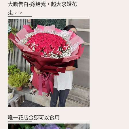
大膽告白-嫁給我，超大求婚花
束。。
唯一花店金莎可以食用