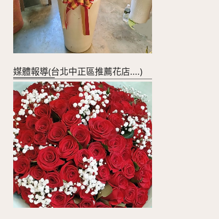
媒體報導(台北中正區推薦花店....)