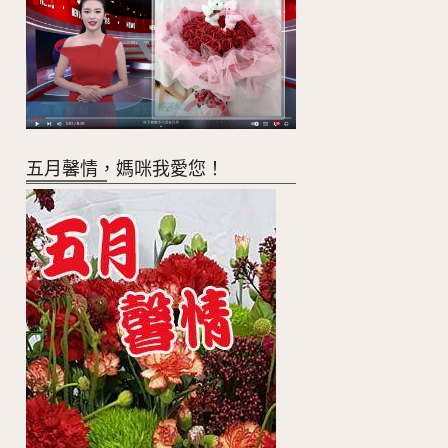
五月馨情，媽咪我愛您！