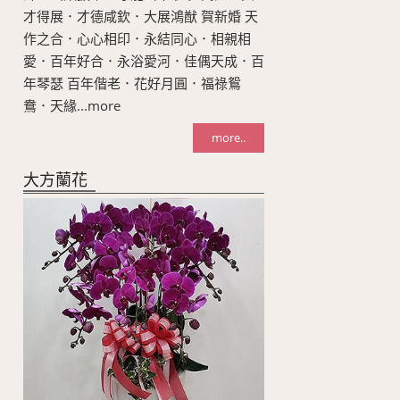
才得展．才德咸欽．大展鴻猷 賀新婚 天
作之合．心心相印．永結同心．相親相
愛．百年好合．永浴愛河．佳偶天成．百
年琴瑟 百年偕老．花好月圓．福祿鴛
鴦．天緣...more
more..
大方蘭花