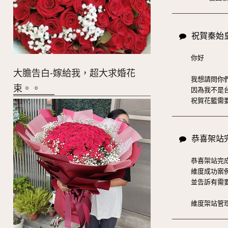
祝賀秦始
你好
大膽告白-嫁給我，超大求婚花
我想請問你
束。。
因為我不是台
祝賀花籃需要
恭喜架站
恭喜架站完
維度成功案例
並告訴有需要
維度架站管