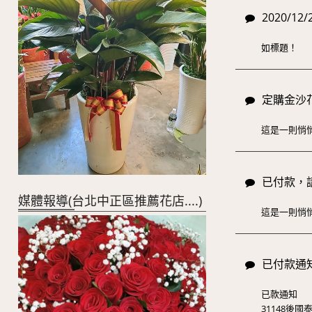
2020/
如標題！
定購金沙花
這是一則悄
已付款，
媒體報導(台北中正區推薦花店....)
這是一則悄
已付款通
已款通知
31148後國