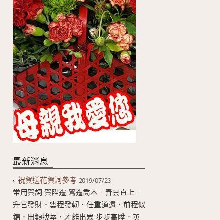
最新消息
祝賀送花賀詞參考
2019/07/23
常用賀詞 賀陞遷 鶯遷喬木．青雲直上．
升官發財．雲程發軔．任重道遠．前程似
錦．出類拔萃．才能出眾 步步高陞．英