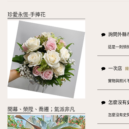
珍愛永恆-手捧花
詢問外縣
這是一則悄
一次店
陳
實物與照片
怎麼沒有
開幕、榮陞、喬遷；氣派非凡
怎麼沒有史