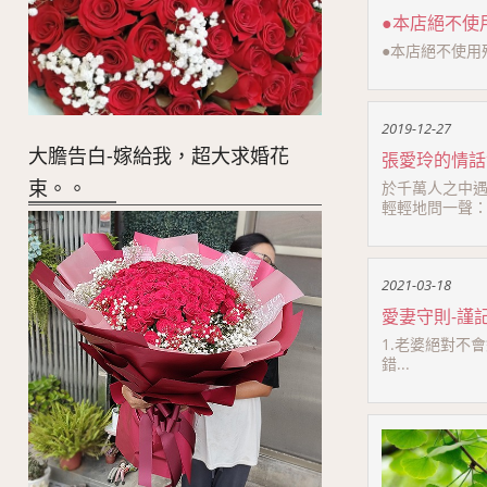
●本店絕不使
●本店絕不使用殯葬
2019-12-27
大膽告白-嫁給我，超大求婚花
張愛玲的情話
束。。
於千萬人之中遇
輕輕地問一聲：「
2021-03-18
愛妻守則-謹
1.老婆絕對不
錯...