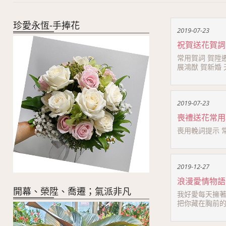
珍愛永恆-手捧花
2019-07-23
祝賀送花賀詞
常用賀詞 賀陞
展鴻猷 賀新婚 
2019-07-23
喪禮送花常用
喪用輓詞提示 常用
2019-12-27
浪漫愛情物語
開幕、榮陞、喬遷；氣派非凡
我好愛每天擁著妳
把你藏在胸前的口