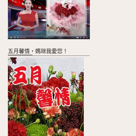
五月馨情，媽咪我愛您！