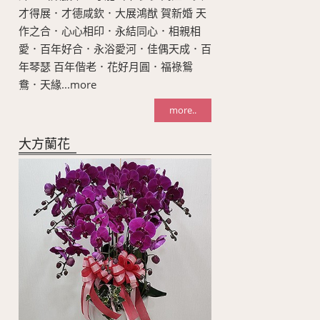
才得展．才德咸欽．大展鴻猷 賀新婚 天
作之合．心心相印．永結同心．相親相
愛．百年好合．永浴愛河．佳偶天成．百
年琴瑟 百年偕老．花好月圓．福祿鴛
鴦．天緣...more
more..
大方蘭花