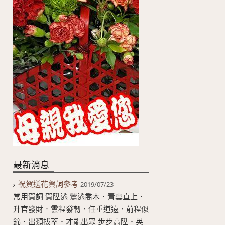
最新消息
祝賀送花賀詞參考
2019/07/23
常用賀詞 賀陞遷 鶯遷喬木．青雲直上．
升官發財．雲程發軔．任重道遠．前程似
錦．出類拔萃．才能出眾 步步高陞．英