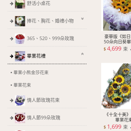
舒活小桌花
捧花、胸花、婚禮小物
豪華版《如日
365、520、999朵玫瑰
50朵向日葵
4,699
束
$
畢業花禮
畢業小熊金莎花束
畢業花束
情人節玫瑰花束
《十全十美》
情人節99朵玫瑰
畢業花
1,699
束
$