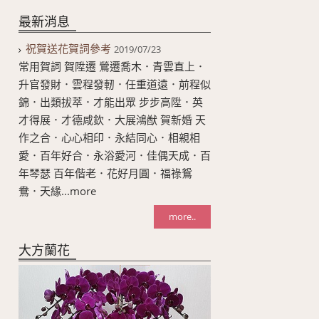
最新消息
祝賀送花賀詞參考
2019/07/23
常用賀詞 賀陞遷 鶯遷喬木．青雲直上．
升官發財．雲程發軔．任重道遠．前程似
錦．出類拔萃．才能出眾 步步高陞．英
才得展．才德咸欽．大展鴻猷 賀新婚 天
作之合．心心相印．永結同心．相親相
愛．百年好合．永浴愛河．佳偶天成．百
年琴瑟 百年偕老．花好月圓．福祿鴛
鴦．天緣...more
more..
大方蘭花