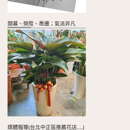
開幕、榮陞、喬遷；氣派非凡
媒體報導(台北中正區推薦花店....)