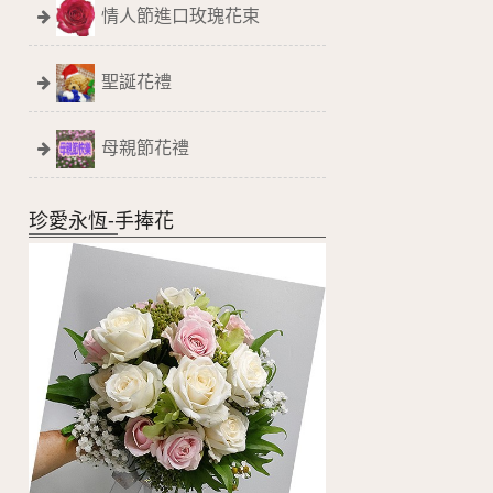
情人節進口玫瑰花束
聖誕花禮
母親節花禮
珍愛永恆-手捧花