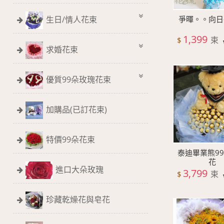
生日/情人花束
爭暉。。向日
1,399
束
$
求婚花束
優質99朵玫瑰花束
加購品(已訂花束)
特價99朵花束
泰迪畢業熊9
花
進口大朵玫瑰
3,799
束
$
珍藏乾燥花與皂花