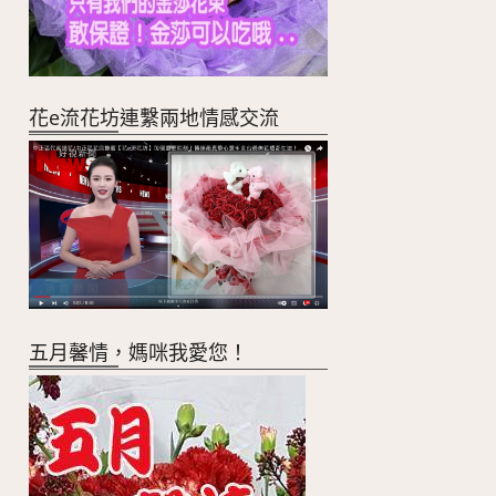
花e流花坊連繫兩地情感交流
五月馨情，媽咪我愛您！