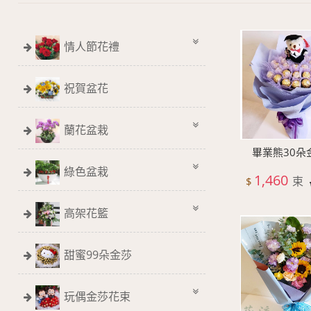
情人節花禮
祝賀盆花
蘭花盆栽
畢業熊30朵
綠色盆栽
1,460
束
$
高架花籃
甜蜜99朵金莎
玩偶金莎花束