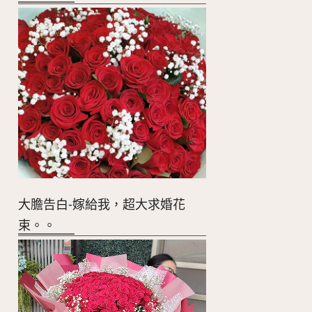
大膽告白-嫁給我，超大求婚花
束。。