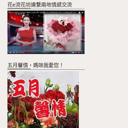
花e流花坊連繫兩地情感交流
五月馨情，媽咪我愛您！