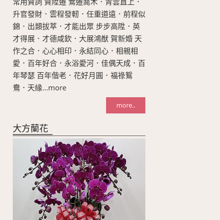
常用賀詞 賀陞遷 鶯遷喬木．青雲直上．
升官發財．雲程發軔．任重道遠．前程似
錦．出類拔萃．才能出眾 步步高陞．英
才得展．才德咸欽．大展鴻猷 賀新婚 天
作之合．心心相印．永結同心．相親相
愛．百年好合．永浴愛河．佳偶天成．百
年琴瑟 百年偕老．花好月圓．福祿鴛
鴦．天緣...more
more..
大方蘭花