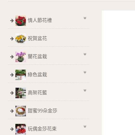
情人節花禮
祝賀盆花
蘭花盆栽
綠色盆栽
高架花籃
甜蜜99朵金莎
玩偶金莎花束