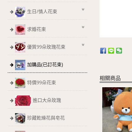
生日/情人花束
求婚花束
優質99朵玫瑰花束
加購品(已訂花束)
相關商品
特價99朵花束
進口大朵玫瑰
珍藏乾燥花與皂花