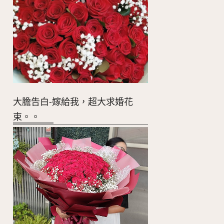
大膽告白-嫁給我，超大求婚花
束。。