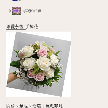
母親節花禮
珍愛永恆-手捧花
開幕、榮陞、喬遷；氣派非凡